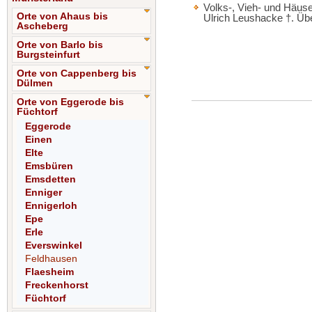
Volks-, Vieh- und Häuse
Orte von Ahaus bis
Ulrich Leushacke †. Übe
Ascheberg
Orte von Barlo bis
Burgsteinfurt
Orte von Cappenberg bis
Dülmen
Orte von Eggerode bis
Füchtorf
Eggerode
Einen
Elte
Emsbüren
Emsdetten
Enniger
Ennigerloh
Epe
Erle
Everswinkel
Feldhausen
Flaesheim
Freckenhorst
Füchtorf