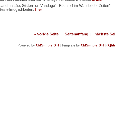
Land un Lüe, Gistern un Vandage' - Füchtorf im Wandel der Zeiten"
Bestellmöglichkeiten:
hier
« vorige Seite
|
Seitenanfang
|
nächste Sei
Powered by
CMSimple_XH
|
Template by
CMSimple_XH
|
(X)ht