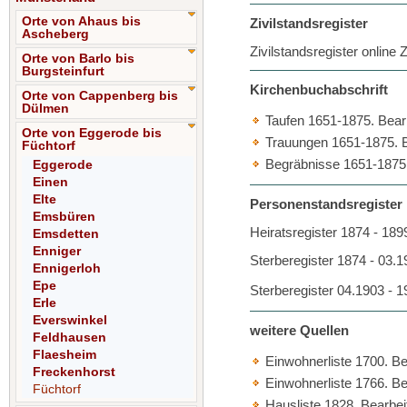
Orte von Ahaus bis
Zivilstandsregister
Ascheberg
Zivilstandsregister online
Orte von Barlo bis
Burgsteinfurt
Kirchenbuchabschrift
Orte von Cappenberg bis
Dülmen
Taufen 1651-1875. Bearb
Orte von Eggerode bis
Trauungen 1651-1875. Be
Füchtorf
Begräbnisse 1651-1875. 
Eggerode
Einen
Elte
Personenstandsregister D
Emsbüren
Heiratsregister 1874 - 1
Emsdetten
Enniger
Sterberegister 1874 - 03
Ennigerloh
Epe
Sterberegister 04.1903 - 
Erle
Everswinkel
weitere Quellen
Feldhausen
Flaesheim
Einwohnerliste 1700. Be
Freckenhorst
Einwohnerliste 1766. Be
Füchtorf
Hausliste 1828. Bearbei