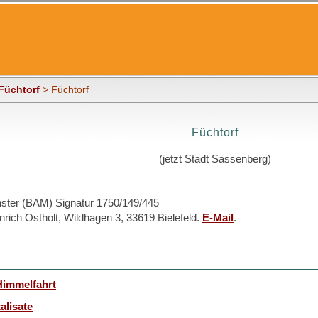
Füchtorf
> Füchtorf
Füchtorf
(jetzt Stadt Sassenberg)
ster (BAM) Signatur 1750/149/445
nrich Ostholt, Wildhagen 3, 33619 Bielefeld.
E-Mail
.
Himmelfahrt
talisate