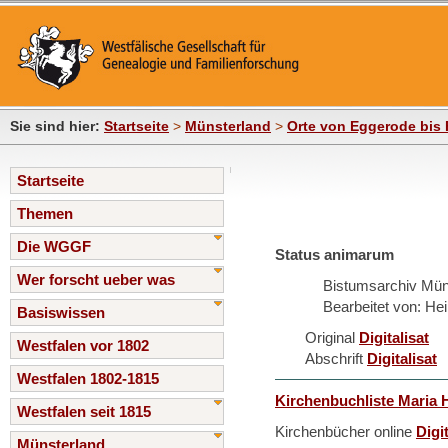
Sie sind hier:
Startseite
>
Münsterland
>
Orte von Eggerode bis 
Startseite
Themen
Die WGGF
Status animarum
Wer forscht ueber was
Bistumsarchiv Mün
Bearbeitet von: Hei
Basiswissen
Original
Digitalisat
Westfalen vor 1802
Abschrift
Digitalisat
Westfalen 1802-1815
Kirchenbuchliste Maria 
Westfalen seit 1815
Kirchenbücher online
Digi
Münsterland