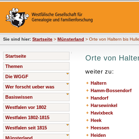
Sie sind hier:
Startseite
>
Münsterland
> Orte von Haltern bis Hull
Startseite
Orte von Halter
Themen
weiter zu:
Die WGGF
Haltern
Wer forscht ueber was
Hamm-Bossendorf
Basiswissen
Handorf
Harsewinkel
Westfalen vor 1802
Havixbeck
Westfalen 1802-1815
Heek
Westfalen seit 1815
Heessen
Heiden
Münsterland