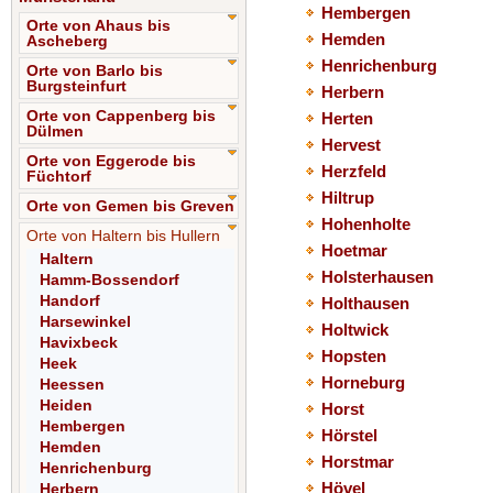
Hembergen
Orte von Ahaus bis
Hemden
Ascheberg
Henrichenburg
Orte von Barlo bis
Burgsteinfurt
Herbern
Orte von Cappenberg bis
Herten
Dülmen
Hervest
Orte von Eggerode bis
Herzfeld
Füchtorf
Hiltrup
Orte von Gemen bis Greven
Hohenholte
Orte von Haltern bis Hullern
Hoetmar
Haltern
Holsterhausen
Hamm-Bossendorf
Handorf
Holthausen
Harsewinkel
Holtwick
Havixbeck
Hopsten
Heek
Horneburg
Heessen
Heiden
Horst
Hembergen
Hörstel
Hemden
Horstmar
Henrichenburg
Hövel
Herbern