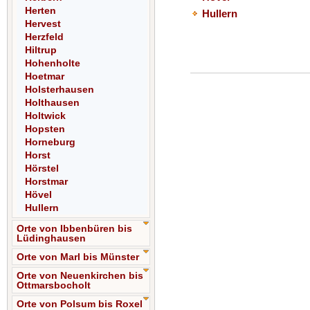
Herten
Hullern
Hervest
Herzfeld
Hiltrup
Hohenholte
Hoetmar
Holsterhausen
Holthausen
Holtwick
Hopsten
Horneburg
Horst
Hörstel
Horstmar
Hövel
Hullern
Orte von Ibbenbüren bis
Lüdinghausen
Orte von Marl bis Münster
Orte von Neuenkirchen bis
Ottmarsbocholt
Orte von Polsum bis Roxel