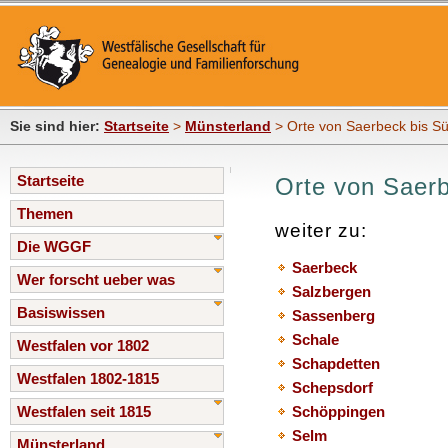
Sie sind hier:
Startseite
>
Münsterland
> Orte von Saerbeck bis S
Startseite
Orte von Saer
Themen
weiter zu:
Die WGGF
Saerbeck
Wer forscht ueber was
Salzbergen
Basiswissen
Sassenberg
Schale
Westfalen vor 1802
Schapdetten
Westfalen 1802-1815
Schepsdorf
Westfalen seit 1815
Schöppingen
Selm
Münsterland