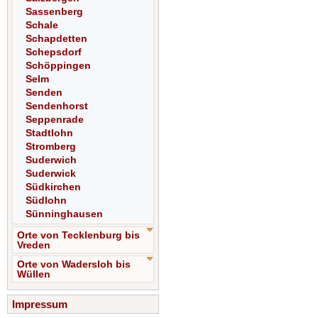
Sassenberg
Schale
Schapdetten
Schepsdorf
Schöppingen
Selm
Senden
Sendenhorst
Seppenrade
Stadtlohn
Stromberg
Suderwich
Suderwick
Südkirchen
Südlohn
Sünninghausen
Orte von Tecklenburg bis
Vreden
Orte von Wadersloh bis
Wüllen
Impressum