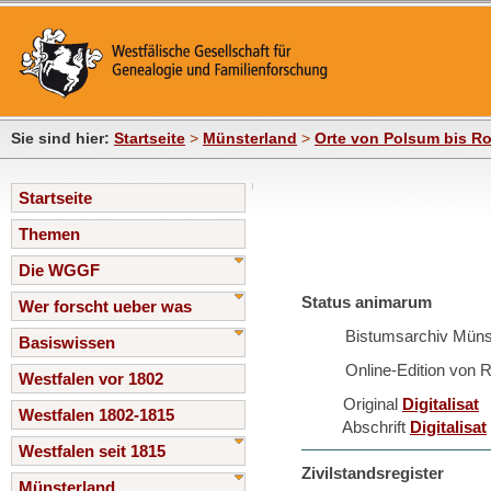
Sie sind hier:
Startseite
>
Münsterland
>
Orte von Polsum bis Ro
Startseite
Themen
Die WGGF
Status animarum
Wer forscht ueber was
Bistumsarchiv Müns
Basiswissen
Online-Edition von 
Westfalen vor 1802
Original
Digitalisat
Westfalen 1802-1815
Abschrift
Digitalisat
Westfalen seit 1815
Zivilstandsregister
Münsterland