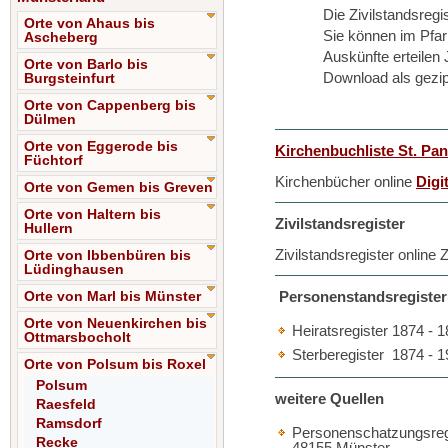
Die Zivilstandsregi
Orte von Ahaus bis
Sie können im Pfa
Ascheberg
Auskünfte erteilen
Orte von Barlo bis
Download als gezi
Burgsteinfurt
Orte von Cappenberg bis
Dülmen
Orte von Eggerode bis
Kirchenbuchliste St. Pan
Füchtorf
Kirchenbücher online
Digi
Orte von Gemen bis Greven
Orte von Haltern bis
Zivilstandsregister
Hullern
Zivilstandsregister online
Orte von Ibbenbüren bis
Lüdinghausen
Orte von Marl bis Münster
Personenstandsregister 
Orte von Neuenkirchen bis
Heiratsregister 1874 - 
Ottmarsbocholt
Sterberegister 1874 - 
Orte von Polsum bis Roxel
Polsum
weitere Quellen
Raesfeld
Ramsdorf
Personenschatzungsregis
Recke
48155 Münster.