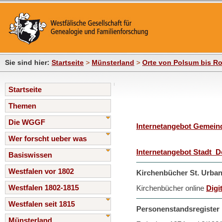
Sie sind hier:
Startseite
>
Münsterland
>
Orte von Polsum bis Ro
Startseite
Themen
Die WGGF
Internetangebot Gemein
Wer forscht ueber was
Internetangebot Stadt D
Basiswissen
Westfalen vor 1802
Kirchenbücher St. Urba
Westfalen 1802-1815
Kirchenbücher online
Digi
Westfalen seit 1815
Personenstandsregister D
Münsterland