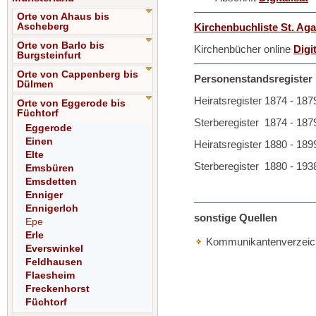
Orte von Ahaus bis
Ascheberg
Kirchenbuchliste St. Ag
Orte von Barlo bis
Kirchenbücher online
Digi
Burgsteinfurt
Orte von Cappenberg bis
Personenstandsregister D
Dülmen
Heiratsregister 1874 - 18
Orte von Eggerode bis
Füchtorf
Sterberegister 1874 - 18
Eggerode
Einen
Heiratsregister 1880 - 18
Elte
Sterberegister 1880 - 19
Emsbüren
Emsdetten
Enniger
Ennigerloh
sonstige Quellen
Epe
Erle
Kommunikantenverzeichn
Everswinkel
Feldhausen
Flaesheim
Freckenhorst
Füchtorf