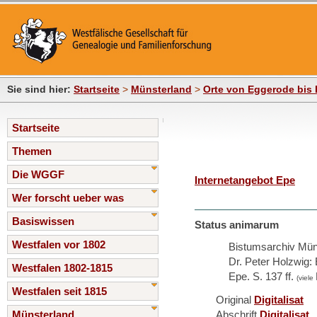
Sie sind hier:
Startseite
>
Münsterland
>
Orte von Eggerode bis 
Startseite
Themen
Die WGGF
Internetangebot Epe
Wer forscht ueber was
Basiswissen
Status animarum
Westfalen vor 1802
Bistumsarchiv Mün
Dr. Peter Holzwig:
Westfalen 1802-1815
Epe. S. 137 ff.
(viele
Westfalen seit 1815
Original
Digitalisat
Münsterland
Abschrift
Digitalisat