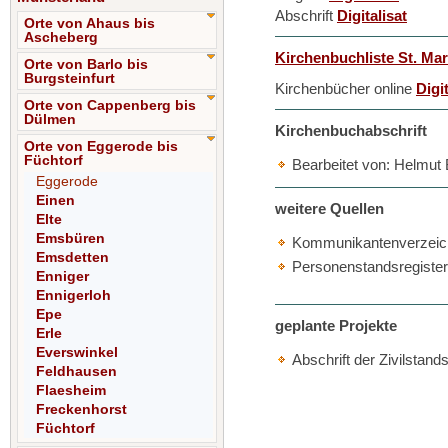
Abschrift
Digitalisat
Orte von Ahaus bis
Ascheberg
Kirchenbuchliste St. Mar
Orte von Barlo bis
Burgsteinfurt
Kirchenbücher online
Digi
Orte von Cappenberg bis
Dülmen
Kirchenbuchabschrift
Orte von Eggerode bis
Füchtorf
Bearbeitet von: Helmut
Eggerode
Einen
weitere Quellen
Elte
Emsbüren
Kommunikantenverzeichn
Emsdetten
Personenstandsregister
Enniger
Ennigerloh
Epe
geplante Projekte
Erle
Everswinkel
Abschrift der Zivilstand
Feldhausen
Flaesheim
Freckenhorst
Füchtorf