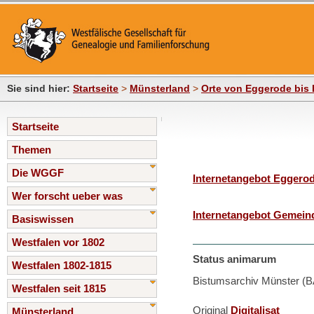
Sie sind hier:
Startseite
>
Münsterland
>
Orte von Eggerode bis 
Startseite
Themen
Die WGGF
Internetangebot Eggero
Wer forscht ueber was
Internetangebot Gemein
Basiswissen
Westfalen vor 1802
Status animarum
Westfalen 1802-1815
Bistumsarchiv Münster (B
Westfalen seit 1815
Original
Digitalisat
Münsterland