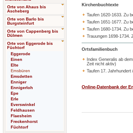
Kirchenbuchtexte
Orte von Ahaus bis
Ascheberg
Taufen 1620-1633. Zu bes
Orte von Barlo bis
Taufen 1651-1677. Zu bes
Burgsteinfurt
Taufen 1680-1734. Zu bes
Orte von Cappenberg bis
Dülmen
Trauungen 1698-1734. Zu 
Orte von Eggerode bis
Füchtorf
Ortsfamilienbuch
Eggerode
Index Generalis ab dem 
Einen
Zeit nicht aktiv)
Elte
Emsbüren
Taufen 17. Jahrhundert 
Emsdetten
Enniger
Online-Datenbank der Em
Ennigerloh
Epe
Erle
Everswinkel
Feldhausen
Flaesheim
Freckenhorst
Füchtorf