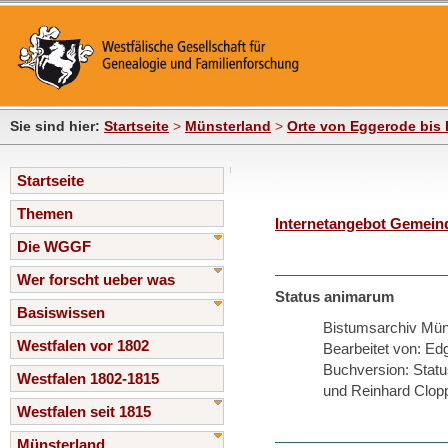
Sie sind hier:
Startseite
>
Münsterland
>
Orte von Eggerode bis 
Startseite
Themen
Internetangebot Gemei
Die WGGF
Wer forscht ueber was
Status animarum
Basiswissen
Bistumsarchiv Mün
Westfalen vor 1802
Bearbeitet von: Ed
Buchversion: Statu
Westfalen 1802-1815
und Reinhard Clopp
Westfalen seit 1815
Münsterland