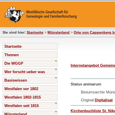
Sie sind hier:
Startseite
>
Münsterland
>
Orte von Cappenberg b
Startseite
Themen
Die WGGF
Internetangebot Gemein
Wer forscht ueber was
Basiswissen
Status animarum
Westfalen vor 1802
Bistumsarchiv Müns
Westfalen 1802-1815
Original
Digitalisat
Westfalen seit 1815
Kirchenbuchliste St. Nik
Münsterland