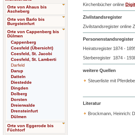
Kirchenbücher online
Digi
Orte von Ahaus bis
Ascheberg
Zivilstandsregister
Orte von Barlo bis
Burgsteinfurt
Zivilstandsregister online
Orte von Cappenberg bis
Dülmen
Personenstandsregister D
Cappenberg
Coesfeld (Übersicht)
Heiratsregister 1874 - 18
Coesfeld, St. Jacobi
Sterberegister 1874 - 19
Coesfeld, St. Lamberti
Darfeld
weitere Quellen
Darup
Datteln
Steuerliste mit Pferdeb
Diestedde
Dingden
Dolberg
Dorsten
Literatur
Dreierwalde
Drensteinfurt
Brockmann, Heinrich: Di
Dülmen
Orte von Eggerode bis
Füchtorf