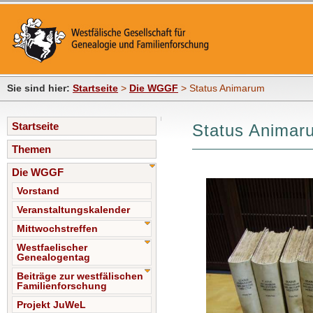
Sie sind hier:
Startseite
>
Die WGGF
> Status Animarum
Startseite
Status Animar
Themen
Die WGGF
Vorstand
Veranstaltungskalender
Mittwochstreffen
Westfaelischer
Genealogentag
Beiträge zur westfälischen
Familienforschung
Projekt JuWeL