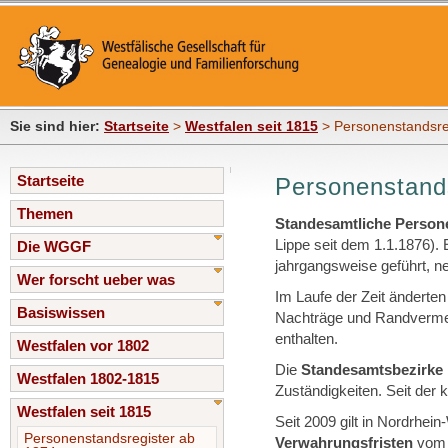
Sie sind hier:
Startseite
>
Westfalen seit 1815
> Personenstandsre
Startseite
Personenstand
Themen
Standesamtliche Person
Lippe seit dem 1.1.1876). 
Die WGGF
jahrgangsweise geführt, ne
Wer forscht ueber was
Im Laufe der Zeit änderten
Basiswissen
Nachträge und Randvermerk
enthalten.
Westfalen vor 1802
Die
Standesamtsbezirke
Westfalen 1802-1815
Zuständigkeiten. Seit de
Westfalen seit 1815
Seit 2009 gilt in Nordrhe
Personenstandsregister ab
Verwahrungsfristen
vom 