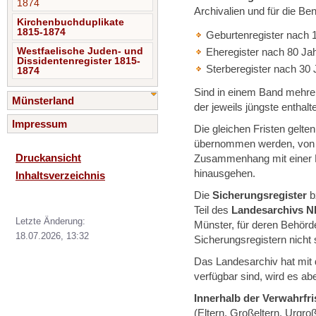
1874
Archivalien und für die B
Kirchenbuchduplikate
1815-1874
Geburtenregister nach 
Westfaelische Juden- und
Eheregister nach 80 Ja
Dissidentenregister 1815-
Sterberegister nach 30
1874
Sind in einem Band mehre
Münsterland
der jeweils jüngste enthal
Impressum
Die gleichen Fristen gelten
übernommen werden, von ei
Druckansicht
Zusammenhang mit einer En
hinausgehen.
Inhaltsverzeichnis
Die
Sicherungsregister
b
Teil des
Landesarchivs 
Letzte Änderung:
Münster, für deren Behörd
18.07.2026, 13:32
Sicherungsregistern nicht s
Das Landesarchiv hat mit
verfügbar sind, wird es ab
Innerhalb der Verwahrfri
(Eltern, Großeltern, Urgr