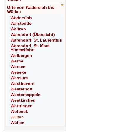
Orte von Wadersloh bis
Wüllen
Wadersloh
Walstedde
Waltrop
Warendorf (Übersicht)
Warendorf, St. Laurentius
Warendorf, St. Marä
Himmelfahrt
Welbergen
Werne
Wersen
Weseke
Wessum
Westbevern
Westerholt
Westerkappeln
Westkirchen
Wettringen
Wolbeck
Wulfen
Wüllen