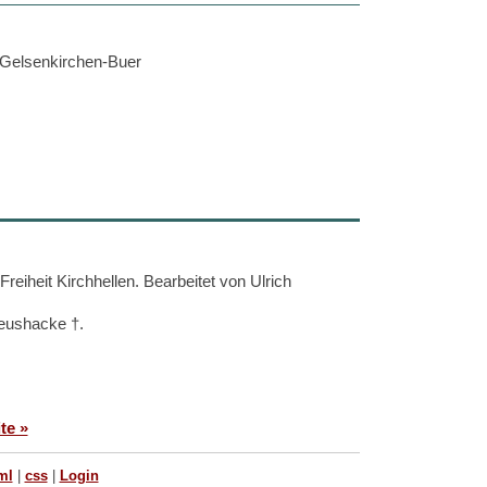
 Gelsenkirchen-Buer
eiheit Kirchhellen. Bearbeitet von Ulrich
Leushacke †.
te »
ml
|
css
|
Login