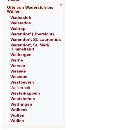
Orte von Wadersloh bis
Wüllen
Wadersloh
Walstedde
Waltrop
Warendorf (Übersicht)
Warendorf, St. Laurentius
Warendorf, St. Marä
Himmelfahrt
Welbergen
Werne
Wersen
Weseke
Wessum
Westbevern
Westerholt
Westerkappeln
Westkirchen
Wettringen
Wolbeck
Wulfen
Wüllen