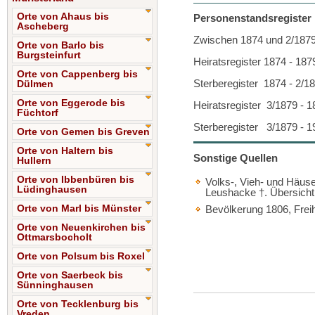
Orte von Ahaus bis
Personenstandsregister D
Ascheberg
Zwischen 1874 und 2/1879
Orte von Barlo bis
Burgsteinfurt
Heiratsregister 1874 - 18
Orte von Cappenberg bis
Sterberegister 1874 - 2/1
Dülmen
Orte von Eggerode bis
Heiratsregister 3/1879 - 
Füchtorf
Sterberegister 3/1879 - 
Orte von Gemen bis Greven
Orte von Haltern bis
Sonstige Quellen
Hullern
Orte von Ibbenbüren bis
Volks-, Vieh- und Häuse
Lüdinghausen
Leushacke †. Übersicht
Orte von Marl bis Münster
Bevölkerung 1806, Freih
Orte von Neuenkirchen bis
Ottmarsbocholt
Orte von Polsum bis Roxel
Orte von Saerbeck bis
Sünninghausen
Orte von Tecklenburg bis
Vreden