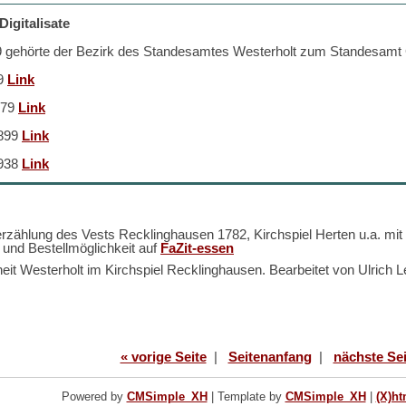
igitalisate
 gehörte der Bezirk des Standesamtes Westerholt zum Standesamt
79
Link
879
Link
1899
Link
1938
Link
rzählung des Vests Recklinghausen 1782, Kirchspiel Herten u.a. mit Fr
 und Bestellmöglichkeit auf
FaZit-essen
eit Westerholt im Kirchspiel Recklinghausen. Bearbeitet von Ulrich 
« vorige Seite
|
Seitenanfang
|
nächste Sei
Powered by
CMSimple_XH
|
Template by
CMSimple_XH
|
(X)ht