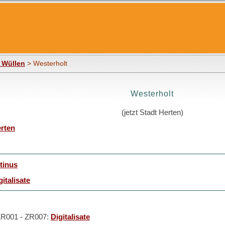
 Wüllen
> Westerholt
Westerholt
(jetzt Stadt Herten)
erten
tinus
gitalisate
 ZR001 - ZR007:
Digitalisate