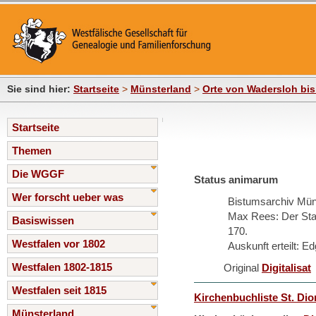
Sie sind hier:
Startseite
>
Münsterland
>
Orte von Wadersloh bis
Startseite
Themen
Die WGGF
Status animarum
Wer forscht ueber was
Bistumsarchiv Mün
Max Rees: Der Stat
Basiswissen
170.
Westfalen vor 1802
Auskunft erteilt: E
Westfalen 1802-1815
Original
Digitalisat
Westfalen seit 1815
Kirchenbuchliste St. Dio
Münsterland