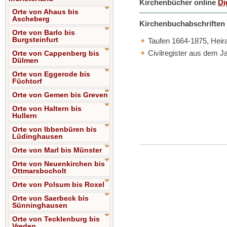
Kirchenbücher online
Di
Orte von Ahaus bis
Ascheberg
Kirchenbuchabschriften
Orte von Barlo bis
Burgsteinfurt
Taufen 1664-1875, Heira
Civilregister aus dem Ja
Orte von Cappenberg bis
Dülmen
Orte von Eggerode bis
Füchtorf
Orte von Gemen bis Greven
Orte von Haltern bis
Hullern
Orte von Ibbenbüren bis
Lüdinghausen
Orte von Marl bis Münster
Orte von Neuenkirchen bis
Ottmarsbocholt
Orte von Polsum bis Roxel
Orte von Saerbeck bis
Sünninghausen
Orte von Tecklenburg bis
Vreden