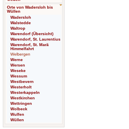
Orte von Wadersloh bis
Wüllen
Wadersloh
Walstedde
Waltrop
Warendorf (Übersicht)
Warendorf, St. Laurentius
Warendorf, St. Marä
Himmelfahrt
Welbergen
Werne
Wersen
Weseke
Wessum
Westbevern
Westerholt
Westerkappeln
Westkirchen
Wettringen
Wolbeck
Wulfen
Wüllen