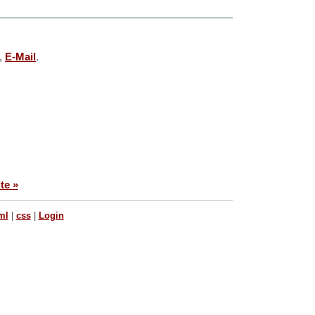
g,
E-Mail
.
te »
ml
|
css
|
Login