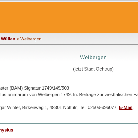
 Wüllen
> Welbergen
Welbergen
(jetzt Stadt Ochtrup)
ster (BAM) Signatur 1749/149/503
us animarum von Welbergen 1749. In: Beiträge zur westfälischen Fa
dgar Winter, Birkenweg 1, 48301 Nottuln, Tel: 02509-996077,
E-Mail
.
nysius