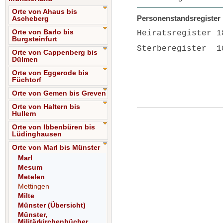
Orte von Ahaus bis
Personenstandsregister D
Ascheberg
Orte von Barlo bis
Heiratsregister 
Burgsteinfurt
Sterberegister 1
Orte von Cappenberg bis
Dülmen
Orte von Eggerode bis
Füchtorf
Orte von Gemen bis Greven
Orte von Haltern bis
Hullern
Orte von Ibbenbüren bis
Lüdinghausen
Orte von Marl bis Münster
Marl
Mesum
Metelen
Mettingen
Milte
Münster (Übersicht)
Münster,
Militärkirchenbücher