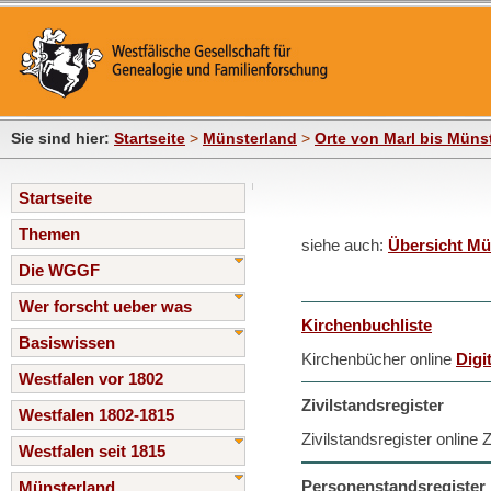
Sie sind hier:
Startseite
>
Münsterland
>
Orte von Marl bis Müns
Startseite
Themen
siehe auch:
Übersicht Mü
Die WGGF
Wer forscht ueber was
Kirchenbuchliste
Basiswissen
Kirchenbücher online
Digi
Westfalen vor 1802
Zivilstandsregister
Westfalen 1802-1815
Zivilstandsregister online
Westfalen seit 1815
Personenstandsregister D
Münsterland