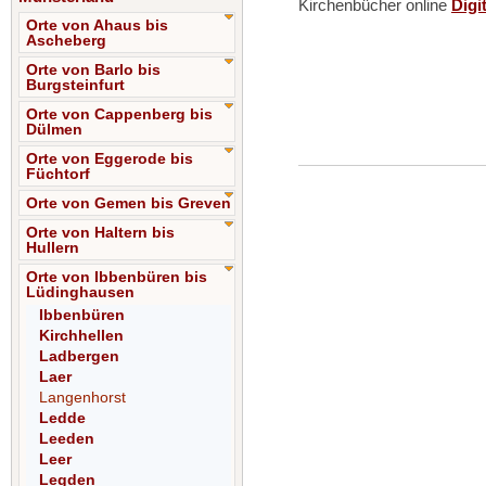
Kirchenbücher online
Digi
Orte von Ahaus bis
Ascheberg
Orte von Barlo bis
Burgsteinfurt
Orte von Cappenberg bis
Dülmen
Orte von Eggerode bis
Füchtorf
Orte von Gemen bis Greven
Orte von Haltern bis
Hullern
Orte von Ibbenbüren bis
Lüdinghausen
Ibbenbüren
Kirchhellen
Ladbergen
Laer
Langenhorst
Ledde
Leeden
Leer
Legden