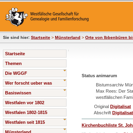
Sie sind hier:
Startseite
>
Münsterland
>
Orte von Ibbenbüren b
Startseite
Themen
Die WGGF
Status animarum
Wer forscht ueber was
Bistumsarchiv Mün
Max Rees: Der Stat
Basiswissen
westfälischen Fami
Westfalen vor 1802
Original
Digitalisat
Westfalen 1802-1815
Abschrift
Digitalisat
Westfalen seit 1815
Kirchenbuchliste St. Jo
Münsterland